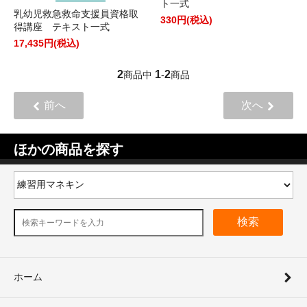
ト一式
乳幼児救急救命支援員資格取
330円(税込)
得講座 テキスト一式
17,435円(税込)
2
1
2
商品中
-
商品
前へ
次へ
ほかの商品を探す
検索
ホーム