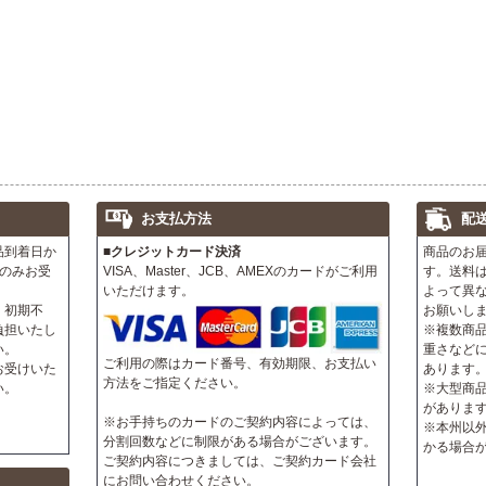
お支払方法
配
品到着日か
■クレジットカード決済
商品のお
のみお受
VISA、Master、JCB、AMEXのカードがご利用
す。送料
いただけます。
よって異
、初期不
お願いし
負担いたし
※複数商
い。
重さなど
ご利用の際はカード番号、有効期限、お支払い
お受けいた
あります
方法をご指定ください。
い。
※大型商
がありま
※お手持ちのカードのご契約内容によっては、
※本州以
分割回数などに制限がある場合がございます。
かる場合
ご契約内容につきましては、ご契約カード会社
にお問い合わせください。