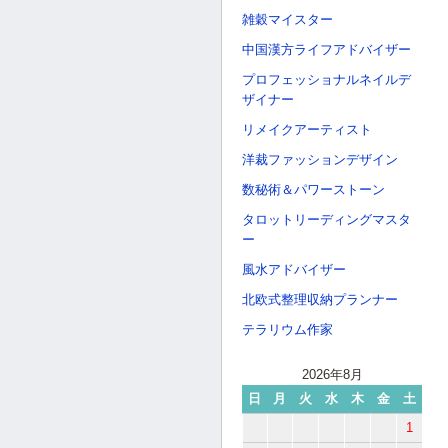
雑穀マイスター
中国漢方ライフアドバイザー
プロフェッショナルネイルデ
ザイナー
リメイクアーティスト
洋裁ファッションデザイン
数秘術＆パワーストーン
タロットリーディングマスタ
ー
風水アドバイザー
北欧式整理収納プランナー
テラリウム作家
2026年8月
日
月
火
水
木
金
土
1