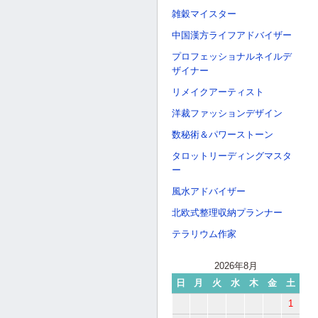
雑穀マイスター
中国漢方ライフアドバイザー
プロフェッショナルネイルデ
ザイナー
リメイクアーティスト
洋裁ファッションデザイン
数秘術＆パワーストーン
タロットリーディングマスタ
ー
風水アドバイザー
北欧式整理収納プランナー
テラリウム作家
2026年8月
日
月
火
水
木
金
土
1