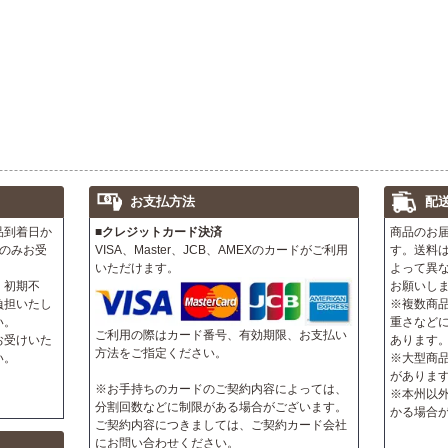
お支払方法
配
品到着日か
■クレジットカード決済
商品のお
のみお受
VISA、Master、JCB、AMEXのカードがご利用
す。送料
いただけます。
よって異
、初期不
お願いし
負担いたし
※複数商
い。
重さなど
ご利用の際はカード番号、有効期限、お支払い
お受けいた
あります
方法をご指定ください。
い。
※大型商
がありま
※お手持ちのカードのご契約内容によっては、
※本州以
分割回数などに制限がある場合がございます。
かる場合
ご契約内容につきましては、ご契約カード会社
にお問い合わせください。