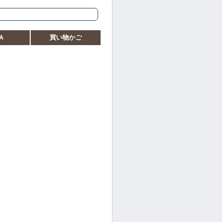
Ａ
買い物かご