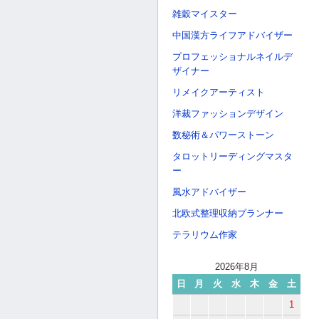
雑穀マイスター
中国漢方ライフアドバイザー
プロフェッショナルネイルデ
ザイナー
リメイクアーティスト
洋裁ファッションデザイン
数秘術＆パワーストーン
タロットリーディングマスタ
ー
風水アドバイザー
北欧式整理収納プランナー
テラリウム作家
2026年8月
日
月
火
水
木
金
土
1