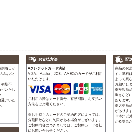
お支払方法
配
品到着日か
■クレジットカード決済
商品のお
のみお受
VISA、Master、JCB、AMEXのカードがご利用
す。送料
いただけます。
よって異
、初期不
お願いし
負担いたし
※複数商
い。
重さなど
ご利用の際はカード番号、有効期限、お支払い
お受けいた
あります
方法をご指定ください。
い。
※大型商
がありま
※お手持ちのカードのご契約内容によっては、
※本州以
分割回数などに制限がある場合がございます。
かる場合
ご契約内容につきましては、ご契約カード会社
にお問い合わせください。