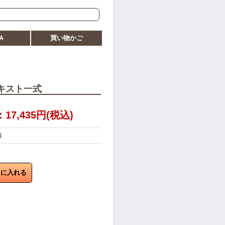
Ａ
買い物かご
キスト一式
7,435円(税込)
得