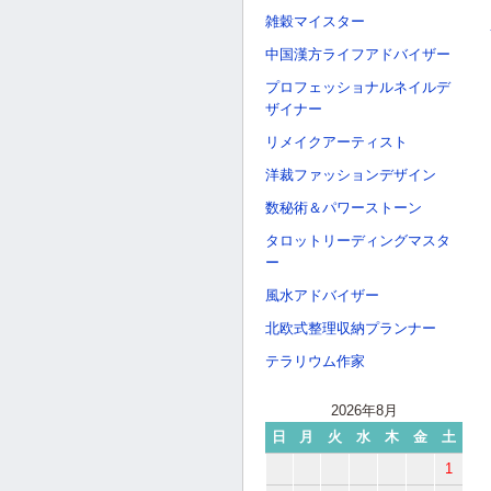
雑穀マイスター
中国漢方ライフアドバイザー
プロフェッショナルネイルデ
ザイナー
リメイクアーティスト
洋裁ファッションデザイン
数秘術＆パワーストーン
タロットリーディングマスタ
ー
風水アドバイザー
北欧式整理収納プランナー
テラリウム作家
2026年8月
日
月
火
水
木
金
土
1