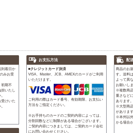
お支払方法
配
品到着日か
■クレジットカード決済
商品のお
のみお受
VISA、Master、JCB、AMEXのカードがご利用
す。送料
いただけます。
よって異
、初期不
お願いし
負担いたし
※複数商
い。
重さなど
ご利用の際はカード番号、有効期限、お支払い
お受けいた
あります
方法をご指定ください。
い。
※大型商
がありま
※お手持ちのカードのご契約内容によっては、
※本州以
分割回数などに制限がある場合がございます。
かる場合
ご契約内容につきましては、ご契約カード会社
にお問い合わせください。