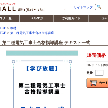
サイトマップ
ゴリ一覧
メルマガ
ご利用ガイド
Ｑ＆
TOP
>
教材
TOP
>
第二種電気工事士合格指導講座
第二種電気工事士合格指導講座 テキスト一式
販売価格：2
207ポイント獲
数量