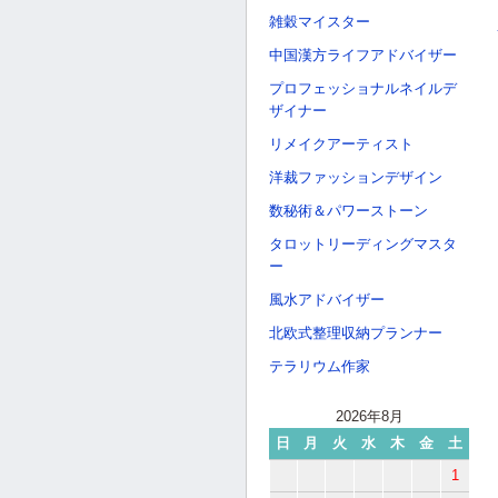
雑穀マイスター
中国漢方ライフアドバイザー
プロフェッショナルネイルデ
ザイナー
リメイクアーティスト
洋裁ファッションデザイン
数秘術＆パワーストーン
タロットリーディングマスタ
ー
風水アドバイザー
北欧式整理収納プランナー
テラリウム作家
2026年8月
日
月
火
水
木
金
土
1