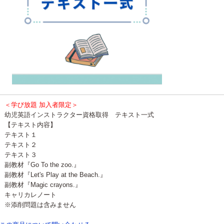
＜学び放題 加入者限定＞
幼児英語インストラクター資格取得 テキスト一式
【テキスト内容】
テキスト１
テキスト２
テキスト３
副教材『Go To the zoo.』
副教材『Let's Play at the Beach.』
副教材『Magic crayons.』
キャリカレノート
※添削問題は含みません