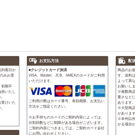
お支払方法
配
品到着日か
■クレジットカード決済
商品のお
のみお受
VISA、Master、JCB、AMEXのカードがご利用
す。送料
いただけます。
よって異
、初期不
お願いし
負担いたし
※複数商
い。
重さなど
ご利用の際はカード番号、有効期限、お支払い
お受けいた
あります
方法をご指定ください。
い。
※大型商
がありま
※お手持ちのカードのご契約内容によっては、
※本州以
分割回数などに制限がある場合がございます。
かる場合
ご契約内容につきましては、ご契約カード会社
にお問い合わせください。