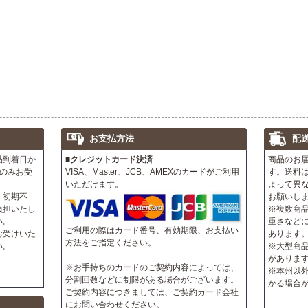
お支払方法
配
品到着日か
■クレジットカード決済
商品のお
のみお受
VISA、Master、JCB、AMEXのカードがご利用
す。送料
いただけます。
よって異
、初期不
お願いし
負担いたし
※複数商
い。
重さなど
ご利用の際はカード番号、有効期限、お支払い
お受けいた
あります
方法をご指定ください。
い。
※大型商
がありま
※お手持ちのカードのご契約内容によっては、
※本州以
分割回数などに制限がある場合がございます。
かる場合
ご契約内容につきましては、ご契約カード会社
にお問い合わせください。