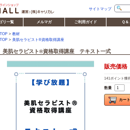
サイトマップ
ゴリ一覧
メルマガ
ご利用ガイド
Ｑ＆
TOP
>
教材
TOP
>
美肌セラピスト®資格取得講座
美肌セラピスト®資格取得講座 テキスト一式
販売価格：1
141ポイント獲
数量