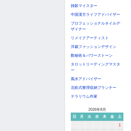
雑穀マイスター
中国漢方ライフアドバイザー
プロフェッショナルネイルデ
ザイナー
リメイクアーティスト
洋裁ファッションデザイン
数秘術＆パワーストーン
タロットリーディングマスタ
ー
風水アドバイザー
北欧式整理収納プランナー
テラリウム作家
2026年8月
日
月
火
水
木
金
土
1